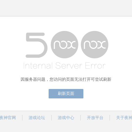
因服务器问题，您访问的页面无法打开可尝试刷新
刷新页面
夜神官网
游戏论坛
游戏中心
开放平台
关于夜