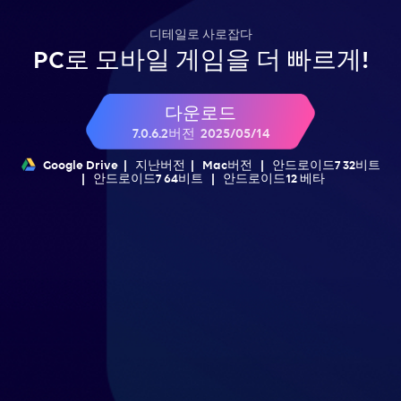
디테일로 사로잡다
PC로 모바일 게임을 더 빠르게!
다운로드
7.0.6.2버전
2025/05/14
Google Drive
|
지난버전
|
Mac버전
|
안드로이드7 32비트
|
안드로이드7 64비트
|
안드로이드12 베타