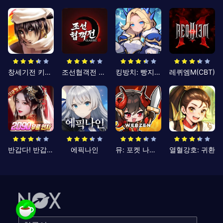
창세기전 키우기
조선협객전 클래식
킹방치: 빵지의 제왕
레퀴엠M(CBT)
반갑다! 반갑삼국지
에픽나인
뮤: 포켓 나이츠
열혈강호: 귀환