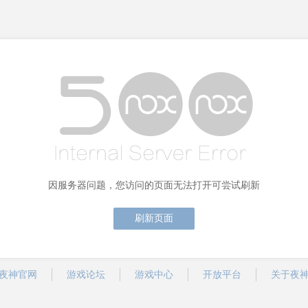
因服务器问题，您访问的页面无法打开可尝试刷新
刷新页面
夜神官网
游戏论坛
游戏中心
开放平台
关于夜