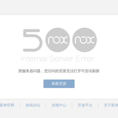
因服务器问题，您访问的页面无法打开可尝试刷新
刷新页面
夜神官网
游戏论坛
游戏中心
开放平台
关于夜