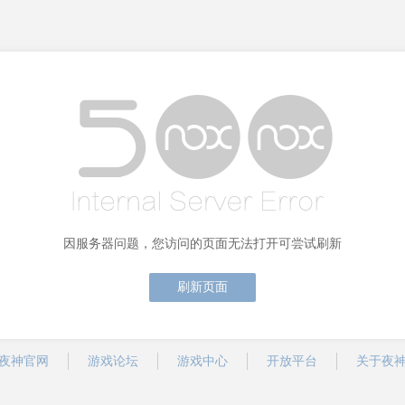
因服务器问题，您访问的页面无法打开可尝试刷新
刷新页面
夜神官网
游戏论坛
游戏中心
开放平台
关于夜