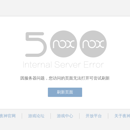
因服务器问题，您访问的页面无法打开可尝试刷新
刷新页面
夜神官网
游戏论坛
游戏中心
开放平台
关于夜