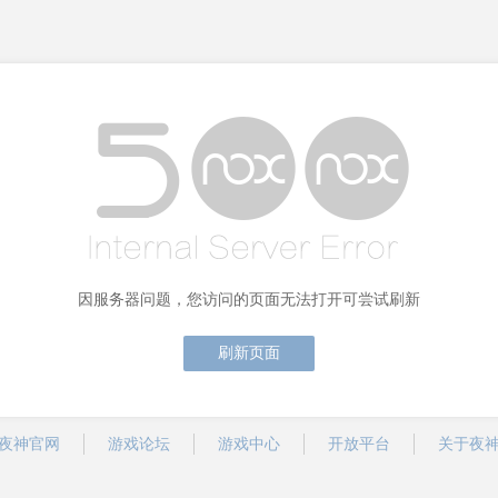
因服务器问题，您访问的页面无法打开可尝试刷新
刷新页面
夜神官网
游戏论坛
游戏中心
开放平台
关于夜