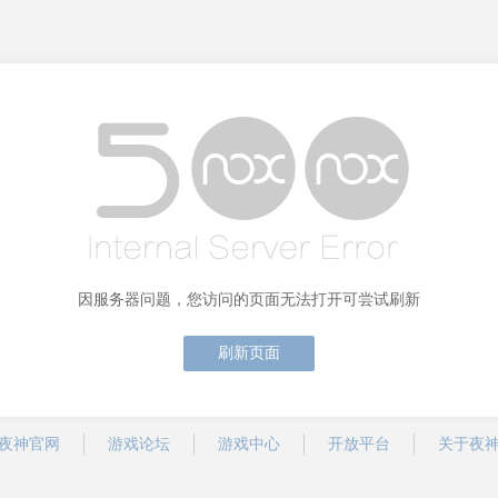
因服务器问题，您访问的页面无法打开可尝试刷新
刷新页面
夜神官网
游戏论坛
游戏中心
开放平台
关于夜