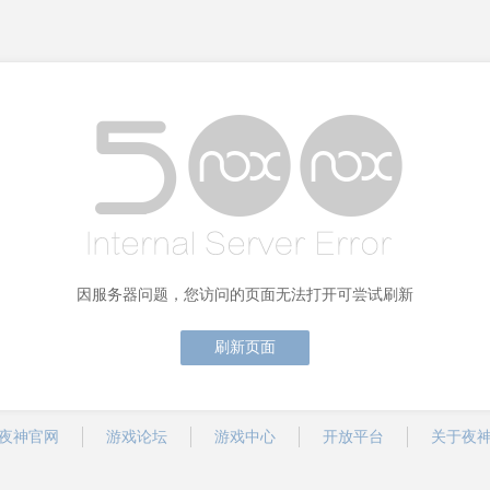
因服务器问题，您访问的页面无法打开可尝试刷新
刷新页面
夜神官网
游戏论坛
游戏中心
开放平台
关于夜