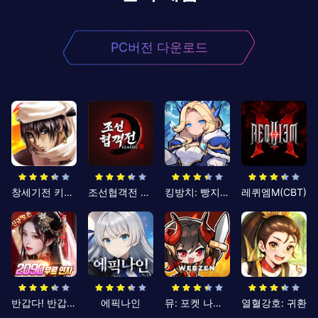
PC버전 다운로드
창세기전 키우기
조선협객전 클래식
킹방치: 빵지의 제왕
레퀴엠M(CBT)
반갑다! 반갑삼국지
에픽나인
뮤: 포켓 나이츠
열혈강호: 귀환