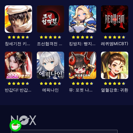
창세기전 키우기
조선협객전 클래식
킹방치: 빵지의 제왕
레퀴엠M(CBT)
반갑다! 반갑삼국지
에픽나인
뮤: 포켓 나이츠
열혈강호: 귀환