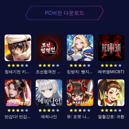
PC버전 다운로드
창세기전 키우기
조선협객전 클래식
킹방치: 빵지의 제왕
레퀴엠M(CBT)
반갑다! 반갑삼국지
에픽나인
뮤: 포켓 나이츠
열혈강호: 귀환