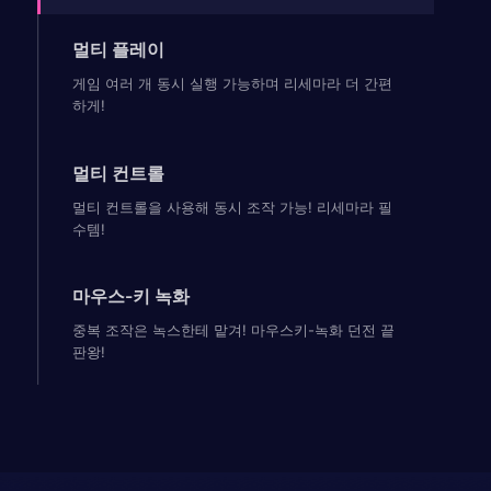
멀티 플레이
게임 여러 개 동시 실행 가능하며 리세마라 더 간편
하게!
멀티 컨트롤
멀티 컨트롤을 사용해 동시 조작 가능! 리세마라 필
수템!
마우스-키 녹화
중복 조작은 녹스한테 맡겨! 마우스키-녹화 던전 끝
판왕!