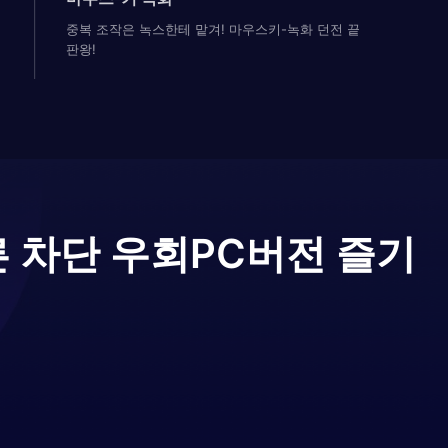
중복 조작은 녹스한테 맡겨! 마우스키-녹화 던전 끝
판왕!
빠른 차단 우회
PC버전 즐기