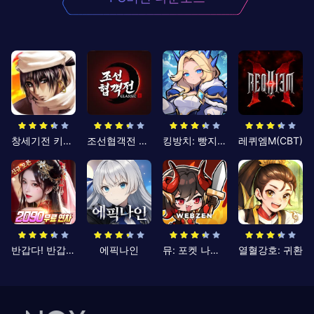
창세기전 키우기
조선협객전 클래식
킹방치: 빵지의 제왕
레퀴엠M(CBT)
반갑다! 반갑삼국지
에픽나인
뮤: 포켓 나이츠
열혈강호: 귀환