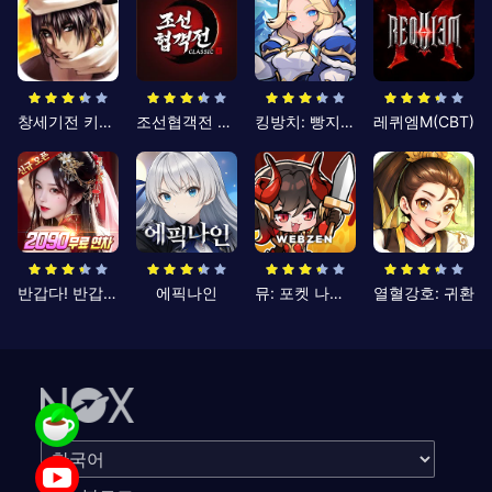
창세기전 키우기
조선협객전 클래식
킹방치: 빵지의 제왕
레퀴엠M(CBT)
반갑다! 반갑삼국지
에픽나인
뮤: 포켓 나이츠
열혈강호: 귀환