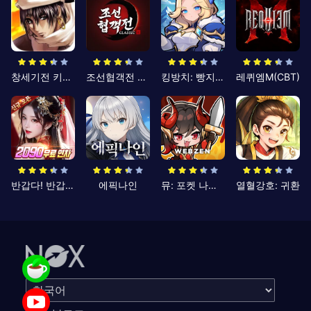
창세기전 키우기
조선협객전 클래식
킹방치: 빵지의 제왕
레퀴엠M(CBT)
반갑다! 반갑삼국지
에픽나인
뮤: 포켓 나이츠
열혈강호: 귀환