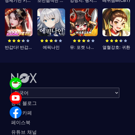
창세기전 키우기
조선협객전 클래식
킹방치: 빵지의 제왕
레퀴엠M(CBT)
반갑다! 반갑삼국지
에픽나인
뮤: 포켓 나이츠
열혈강호: 귀환
공식 블로그
공식 카페
페이스북
유튜브 채널