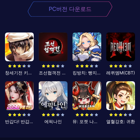
PC버전 다운로드
창세기전 키우기
조선협객전 클래식
킹방치: 빵지의 제왕
레퀴엠M(CBT)
반갑다! 반갑삼국지
에픽나인
뮤: 포켓 나이츠
열혈강호: 귀환