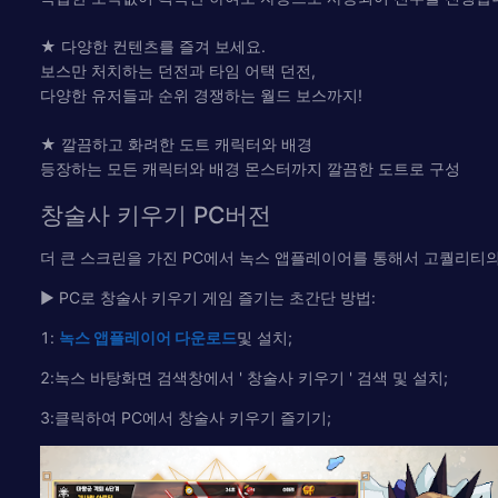
★ 다양한 컨텐츠를 즐겨 보세요.
보스만 처치하는 던전과 타임 어택 던전,
다양한 유저들과 순위 경쟁하는 월드 보스까지!
★ 깔끔하고 화려한 도트 캐릭터와 배경
등장하는 모든 캐릭터와 배경 몬스터까지 깔끔한 도트로 구성
창술사 키우기 PC버전
더 큰 스크린을 가진 PC에서 녹스 앱플레이어를 통해서 고퀄리티의
▶ PC로 창술사 키우기 게임 즐기는 초간단 방법:
1:
녹
스
앱플레이어
다운로드
및 설치;
2:녹스 바탕화면 검색창에서 ' 창술사 키우기 ' 검색 및 설치;
3:클릭하여 PC에서 창술사 키우기 즐기기;