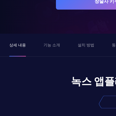
창술사 키
상세 내용
기능 소개
설치 방법
동
녹스 앱