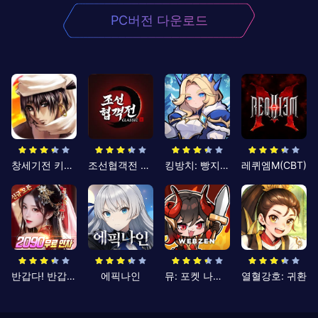
PC버전 다운로드
창세기전 키우기
조선협객전 클래식
킹방치: 빵지의 제왕
레퀴엠M(CBT)
반갑다! 반갑삼국지
에픽나인
뮤: 포켓 나이츠
열혈강호: 귀환