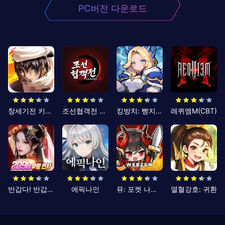
PC버전 다운로드
창세기전 키우기
조선협객전 클래식
킹방치: 빵지의 제왕
레퀴엠M(CBT)
반갑다! 반갑삼국지
에픽나인
뮤: 포켓 나이츠
열혈강호: 귀환