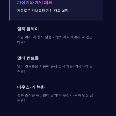
가상키와 게임 패드
자유로운 키보드와 게임 패드 설정!
멀티 플레이
게임 여러 개 동시 실행 가능하며 리세마라 더 간편
하게!
멀티 컨트롤
멀티 컨트롤을 사용해 동시 조작 가능! 리세마라 필
수템!
마우스-키 녹화
중복 조작은 녹스한테 맡겨! 마우스키-녹화 던전 끝
판왕!