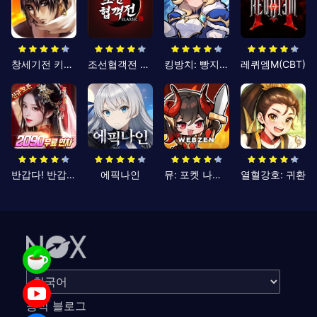
창세기전 키우기
조선협객전 클래식
킹방치: 빵지의 제왕
레퀴엠M(CBT)
반갑다! 반갑삼국지
에픽나인
뮤: 포켓 나이츠
열혈강호: 귀환
공식 블로그