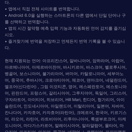
다.
• 앱에서 직접 전체 사이트를 번역합니다.
• Android 6.0을 실행하는 스마트폰의 다른 앱에서 단일 단어나 구
를 선택하고 번역합니다.
• 앱의 시간 절약형 예측 입력 기능과 자동화된 언어 감지를 즐기십
시오.
• 즐겨찾기에 번역을 저장하고 언제든지 번역 기록을 볼 수 있습니
다.
현재 지원되는 언어: 아프리칸스어, 알바니아어, 암하라어, 아랍어,
아르메니아어, 아제르바이잔어, 바시키르어, 바스크어, 벨로루시어,
벵골어, 보스니아어, 불가리아어, 버마어, 카탈로니아어, 세부아노
어, 중국어, 추바시어, 크로아티아어, 체코어, 덴마크어, 네덜란드어,
엘프어(신다린어) , 그림 이모티콘, 영어, 에스페란토어, 에스토니아
어, 핀란드어, 프랑스어, 갈리시아어, 그루지야어, 독일어, 그리스어,
구자라트어, 아이티어, 히브리어, Hill Mari, 힌디어, 헝가리어, 아이
슬란드어, 인도네시아어, 아일랜드어, 이탈리아어, 일본어, 자바어,
칸나다어, 카자흐어, 카자흐어(라틴어), 크메르어, 한국어, 키르기스
어, 라오어, 라틴어, 라트비아어, 리투아니아어, 룩셈부르크어, 마케
도니아어, 마다가스카르어, 말레이시아어, 말라얄람어, 몰타어, 마
오리어, 마라티어, 마리어, 몽골어, 네팔어, 노르웨이어, 파피아멘토