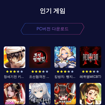
인기 게임
PC버전 다운로드
창세기전 키우기
조선협객전 클래식
킹방치: 빵지의 제왕
레퀴엠M(CBT)