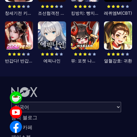
창세기전 키우기
조선협객전 클래식
킹방치: 빵지의 제왕
레퀴엠M(CBT)
반갑다! 반갑삼국지
에픽나인
뮤: 포켓 나이츠
열혈강호: 귀환
공식 블로그
공식 카페