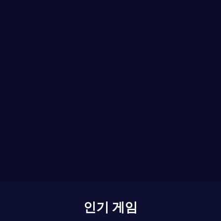
인기 게임