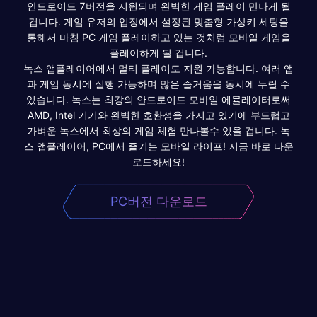
안드로이드 7버전을 지원되며 완벽한 게임 플레이 만나게 될
겁니다. 게임 유저의 입장에서 설정된 맞춤형 가상키 세팅을
통해서 마침 PC 게임 플레이하고 있는 것처럼 모바일 게임을
플레이하게 될 겁니다.
녹스 앱플레이어에서 멀티 플레이도 지원 가능합니다. 여러 앱
과 게임 동시에 실행 가능하며 많은 즐거움을 동시에 누릴 수
있습니다. 녹스는 최강의 안드로이드 모바일 에뮬레이터로써
AMD, Intel 기기와 완벽한 호환성을 가지고 있기에 부드럽고
가벼운 녹스에서 최상의 게임 체험 만나볼수 있을 겁니다. 녹
스 앱플레이어, PC에서 즐기는 모바일 라이프! 지금 바로 다운
로드하세요!
PC버전 다운로드