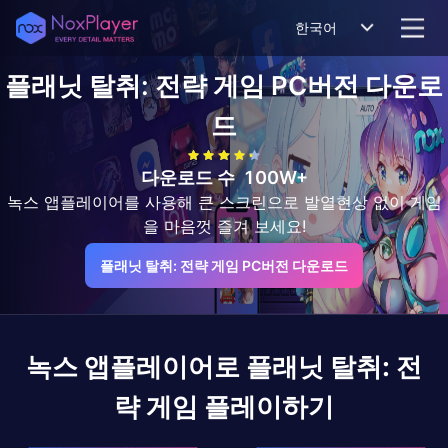
한국어
플래닛 탈취: 전략 게임
PC버전 다운로
드
다운로드 수
100W+
녹스 앱플레이어를 사용해 큰 스크린으로 발열현상 없이 게임
을 마음껏 즐겨 보세요!
플래닛 탈취: 전략 게임 PC버전 다운로드
녹스 앱플레이어로
플래닛 탈취: 전
략 게임
플레이하기