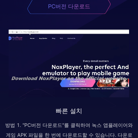
PC버전 다운로드
빠른 설치
방법 1. "PC버전 다운로드"를 클릭하여 녹스 앱플레이어와
게임 APK 파일을 한 번에 다운로드할 수 있습니다. 다운로