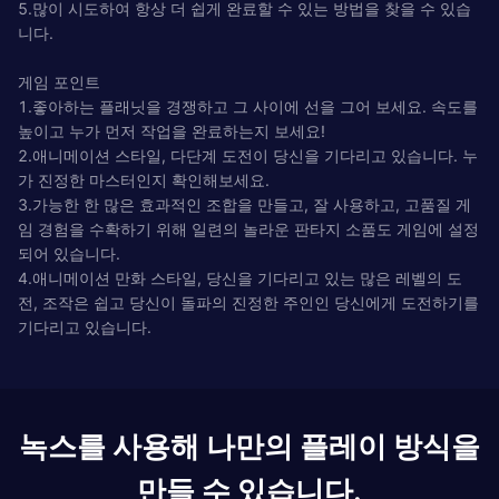
5.많이 시도하여 항상 더 쉽게 완료할 수 있는 방법을 찾을 수 있습
니다.
게임 포인트
1.좋아하는 플래닛을 경쟁하고 그 사이에 선을 그어 보세요. 속도를
높이고 누가 먼저 작업을 완료하는지 보세요!
2.애니메이션 스타일, 다단계 도전이 당신을 기다리고 있습니다. 누
가 진정한 마스터인지 확인해보세요.
3.가능한 한 많은 효과적인 조합을 만들고, 잘 사용하고, 고품질 게
임 경험을 수확하기 위해 일련의 놀라운 판타지 소품도 게임에 설정
되어 있습니다.
4.애니메이션 만화 스타일, 당신을 기다리고 있는 많은 레벨의 도
전, 조작은 쉽고 당신이 돌파의 진정한 주인인 당신에게 도전하기를
기다리고 있습니다.
녹스를 사용해 나만의 플레이 방식을
만들 수 있습니다.