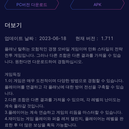
PC버전 다운로드
APK
더보기
업데이트 날짜
:
2023-06-18
현재 버전
:
1.711
플래닛 탈취는 모험적인 경쟁 모바일 게임이며 만화 스타일의 전략
전투 게임입니다. 그러나 다른 조합은 다른 결과를 가져올 수 있습
니다. 원한다면 다운로드하여 경험하십시오.
게임득징
1.이 게임은 매우 도전적이며 다양한 방법으로 경험할 수 있습니다.
플레이어를 연결하고 각 플래닛에 대한 방어 전선을 구축할 수 있습
니다.
2.다른 조합은 다른 결과를 가져올 수 있으며, 각 레벨의 난이도는
계속 올라갈 것입니다.
3.플레이어는 계속 연습하고 게임의 리듬을 마스터할 수 있습니다.
4.재미있는 게임 플레이와 퍼즐 레저 챌린지, 플레이어는 레벨을 완
료한 후 더 많은 보상을 획득 가능합니다.