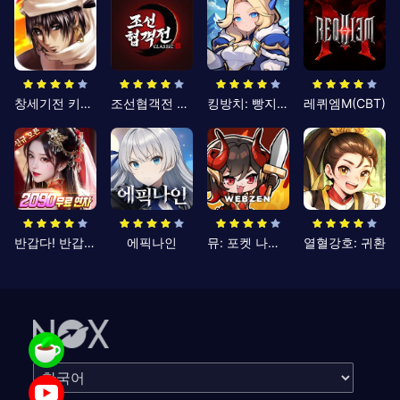
창세기전 키우기
조선협객전 클래식
킹방치: 빵지의 제왕
레퀴엠M(CBT)
반갑다! 반갑삼국지
에픽나인
뮤: 포켓 나이츠
열혈강호: 귀환