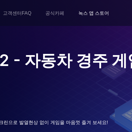
고객센터FAQ
공식카페
녹스 앱 스토어
f 2 - 자동차 경주 
크린으로 발열현상 없이 게임을 마음껏 즐겨 보세요!