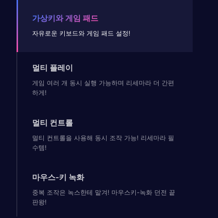
가상키와 게임 패드
자유로운 키보드와 게임 패드 설정!
멀티 플레이
게임 여러 개 동시 실행 가능하며 리세마라 더 간편
하게!
멀티 컨트롤
멀티 컨트롤을 사용해 동시 조작 가능! 리세마라 필
수템!
마우스-키 녹화
중복 조작은 녹스한테 맡겨! 마우스키-녹화 던전 끝
판왕!