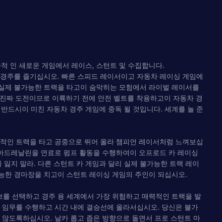
의 서사적 인 새로운 게임에서 레이스, 스턴트 및 수집합니다.
 경주를 즐기십시오. 빠른 스피드 레이서이고 자동차 레이싱 게임에
 실제 불가능한 트랙을 타고이 숨막히는 모험에서 라이벌 레이서를
는 진짜 도전이므로 이륙하기 전에 안전 벨트를 착용하고이 자동차 경
 반드시이 미친 자동차 경주 게임에 중독 될 것입니다. 세계를 놀 준
상적인 트랙을 타고 공중으로 뛰어 올라 챔피언 레이서처럼 느껴보십
 아드레날린을 연료로 펌프 활동을 수행하여이 오프로드 카 레이싱
잃지 말라. 다른 스턴트 카 게임과 달리 실제 불가능한 트랙 레이
능한 경마장을 치고이 스턴트 레이싱 게임의 주인이 되십시오.
를 선택하고 경주 용 세계에서 가장 위험하고 매력적인 트랙을 발
 임무를 수행하고 시간 내에 결승선에 올라서십시오. 당신은 불가
 않도록하십시오. 날카 롭고 좁은 방향으로 돌면서 프로 스턴트 마