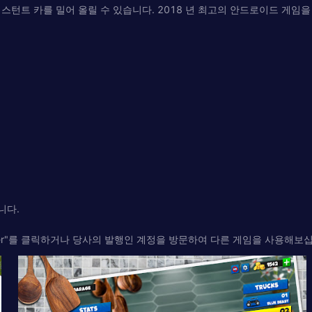
스턴트 카를 밀어 올릴 수 있습니다. 2018 년 최고의 안드로이드 게임
니다.
veloper"를 클릭하거나 당사의 발행인 계정을 방문하여 다른 게임을 사용해