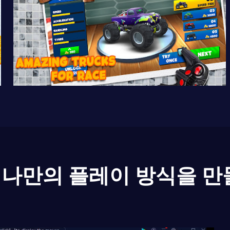
나만의 플레이 방식을 만