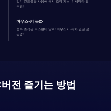
멀티 컨트롤을 사용해 동시 조작 가능! 리세마라 필
수템!
마우스-키 녹화
중복 조작은 녹스한테 맡겨! 마우스키-녹화 던전 끝
판왕!
C버전 즐기는 방법