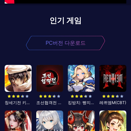
인기 게임
PC버전 다운로드
창세기전 키우기
조선협객전 클래식
킹방치: 빵지의 제왕
레퀴엠M(CBT)