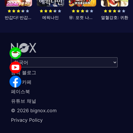
반갑다! 반갑삼국지
에픽나인
뮤: 포켓 나이츠
열혈강호: 귀환
공식 블로그
공식 카페
페이스북
유튜브 채널
©
2026
bignox.com
Privacy Policy