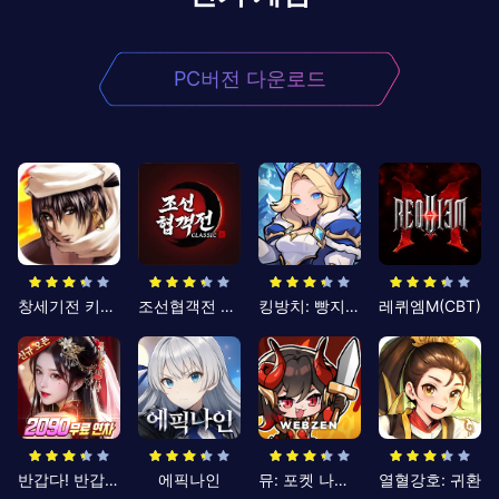
PC버전 다운로드
창세기전 키우기
조선협객전 클래식
킹방치: 빵지의 제왕
레퀴엠M(CBT)
반갑다! 반갑삼국지
에픽나인
뮤: 포켓 나이츠
열혈강호: 귀환