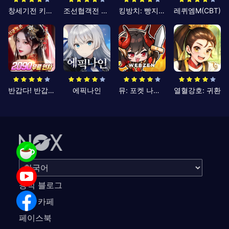
창세기전 키우기
조선협객전 클래식
킹방치: 빵지의 제왕
레퀴엠M(CBT)
반갑다! 반갑삼국지
에픽나인
뮤: 포켓 나이츠
열혈강호: 귀환
공식 블로그
공식 카페
페이스북