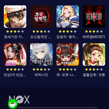
창세기전 키우기
조선협객전 클래식
킹방치: 빵지의 제왕
레퀴엠M(CBT)
반갑다! 반갑삼국지
에픽나인
뮤: 포켓 나이츠
열혈강호: 귀환