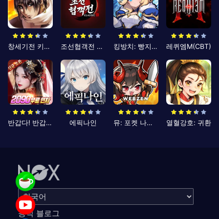
창세기전 키우기
조선협객전 클래식
킹방치: 빵지의 제왕
레퀴엠M(CBT)
반갑다! 반갑삼국지
에픽나인
뮤: 포켓 나이츠
열혈강호: 귀환
공식 블로그