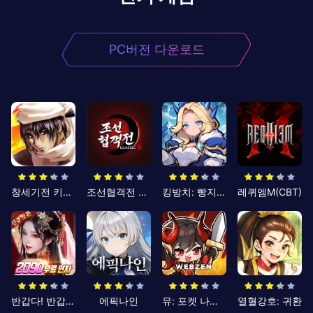
PC버전 다운로드
창세기전 키우기
조선협객전 클래식
킹방치: 빵지의 제왕
레퀴엠M(CBT)
반갑다! 반갑삼국지
에픽나인
뮤: 포켓 나이츠
열혈강호: 귀환