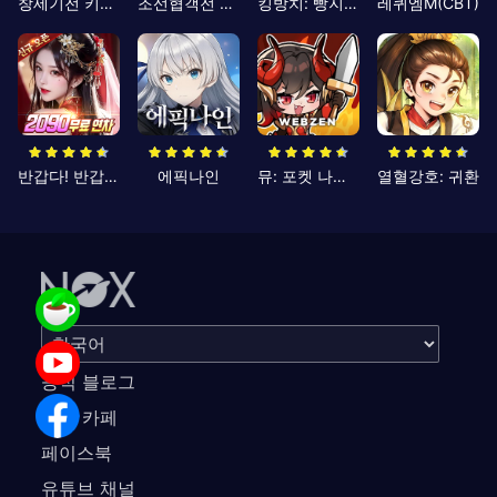
창세기전 키우기
조선협객전 클래식
킹방치: 빵지의 제왕
레퀴엠M(CBT)
반갑다! 반갑삼국지
에픽나인
뮤: 포켓 나이츠
열혈강호: 귀환
공식 블로그
공식 카페
페이스북
유튜브 채널