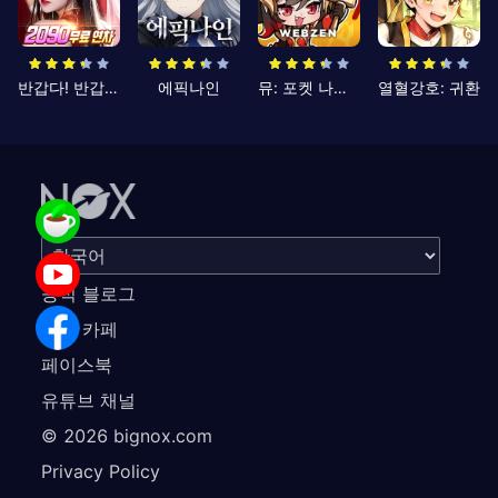
반갑다! 반갑삼국지
에픽나인
뮤: 포켓 나이츠
열혈강호: 귀환
공식 블로그
공식 카페
페이스북
유튜브 채널
©
2026
bignox.com
Privacy Policy