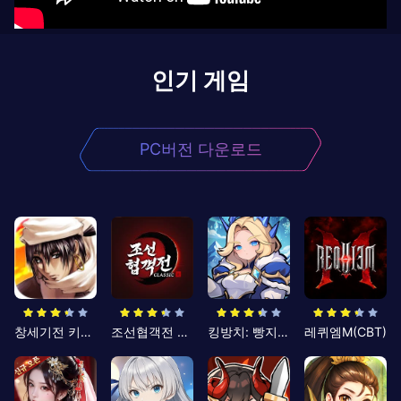
인기 게임
PC버전 다운로드
창세기전 키우기
조선협객전 클래식
킹방치: 빵지의 제왕
레퀴엠M(CBT)