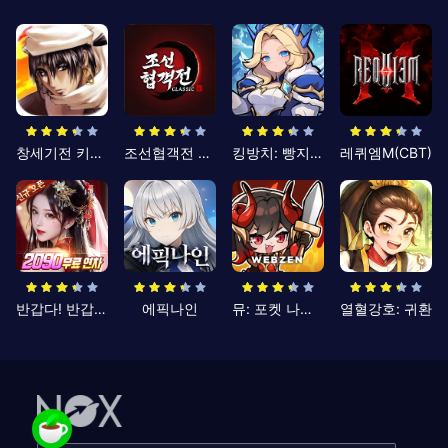
창세기전 키우기
조선협객전 클래식
킹방치: 빵지의 제왕
레퀴엠M(CBT)
반갑다! 반갑삼국지
에픽나인
뮤: 포켓 나이츠
열혈강호: 귀환