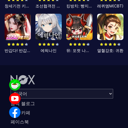
창세기전 키우기
조선협객전 클래식
킹방치: 빵지의 제왕
레퀴엠M(CBT)
반갑다! 반갑삼국지
에픽나인
뮤: 포켓 나이츠
열혈강호: 귀환
공식 블로그
공식 카페
페이스북