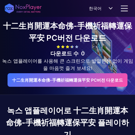
한국어
十二生肖開運本命佛-手機祈福轉運保
平安
PC버전 다운로드
다운로드 수
0
녹스 앱플레이어를 사용해 큰 스크린으로 발열현상 없이 게임
을 마음껏 즐겨 보세요!
十二生肖開運本命佛-手機祈福轉運保平安 PC버전 다운로드
녹스 앱플레이어로
十二生肖開運本
命佛-手機祈福轉運保平安
플레이하
기