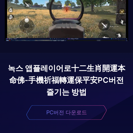
녹스 앱플레이어로
十二生肖開運本
命佛-手機祈福轉運保平安
PC버전
즐기는 방법
PC버전 다운로드