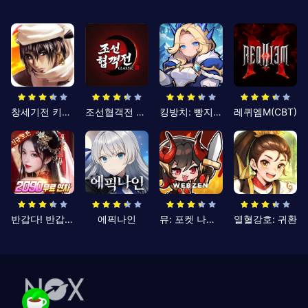
창세기전 키우기
조선협객전 클래식
킹방치: 빵지의 제왕
레퀴엠M(CBT)
반갑다! 반갑삼국지
에픽나인
뮤: 포켓 나이츠
열혈강호: 귀환