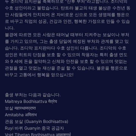
두 조디악 표지판을 축복하므로 "산후 부처"라고합니다. 조디악의
수호 성인이라고 불렀습니다. 탄트라 불교의 태생 불상은 수천년 동
안 사람들에게 안치되어 온 자비로운 신으로 모든 생명체를 행운으
로 바꾸고 직업의 성공, 건강과 안전, 행복한 가정으로 만들 수 있습
니다.
불경에 따르면 모든 사람은 태어날 때부터 지켜주는 보살이나 부처
를 가지고 있으며, 그는 출생 당일에 예정된 부처와 관계를 맺고 있
습니다. 조디악 표지판마다 수호 성인이 다릅니다. 조디악의 수호
성인은 히트의 단점을 보호 할 수 있으며 착용자는 특히 출생 연도
와 9 세에 돈을 절약하고 신체와 안전을 보호 할 수 있으며 덧없는
관절을 열고 덧없는 재산을 준설 할 수 있습니다. 불운을 행운으로
바꾸고 고통에서 행복을 얻으십시오!
출생 부처는 다음과 같습니다.
Maitreya Bodhisattva मैत्रेय
보살 महास्थामप्राप्त
Amitabha अमिताभ
관음 보살 (Guanyin Bodhisattva)
Ruyi 바퀴 Guanyin 중국 공급자
Void Tibetan Bodhisattva आकाशगर्भ