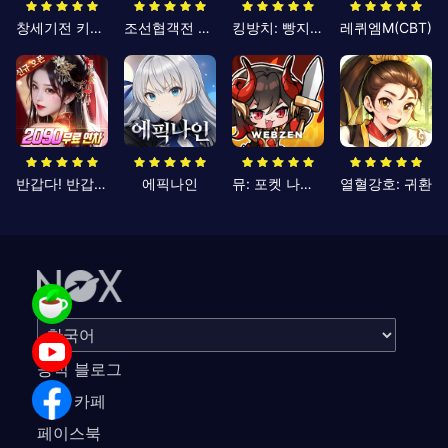
창세기전 키우기
조선협객전 클래식
킹방치: 빵지의 제왕
레퀴엠M(CBT)
반갑다! 반갑삼국지
에픽나인
뮤: 포켓 나이츠
열혈강호: 귀환
공식 블로그
공식 카페
페이스북