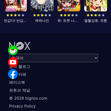
반갑다! 반갑삼국지
에픽나인
뮤: 포켓 나이츠
열혈강호: 귀환
공식 블로그
공식 카페
페이스북
유튜브 채널
©
2026
bignox.com
Privacy Policy