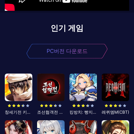
인기 게임
PC버전 다운로드
창세기전 키우기
조선협객전 클래식
킹방치: 빵지의 제왕
레퀴엠M(CBT)