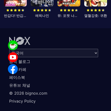
반갑다! 반갑삼국지
에픽나인
뮤: 포켓 나이츠
열혈강호: 귀환
공식 블로그
공식 카페
페이스북
유튜브 채널
©
2026
bignox.com
Privacy Policy