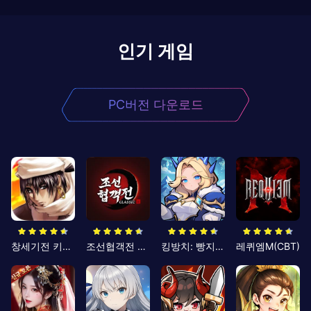
인기 게임
PC버전 다운로드
창세기전 키우기
조선협객전 클래식
킹방치: 빵지의 제왕
레퀴엠M(CBT)