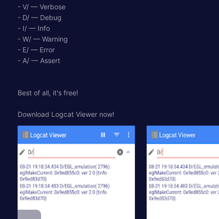
- V/ — Verbose
- D/ — Debug
- I/ — Info
- W/ — Warning
- E/ — Error
- A/ — Assert
Best of all, it's free!
Download Logcat Viewer now!