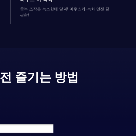
중복 조작은 녹스한테 맡겨! 마우스키-녹화 던전 끝
판왕!
전 즐기는 방법