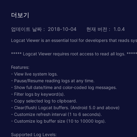
더보기
업데이트 날짜
:
2018-10-04
현재 버전
:
1.0.4
Logcat Viewer is an essential tool for developers that reads sy
***** Logcat Viewer requires root access to read all logs. ****
Features:
- View live system logs.
- Pause/Resume reading logs at any time.
- Show full date/time and color-coded log messages.
- Filter logs by keyword(s).
- Copy selected log to clipboard.
- Clear(flush) Logcat buffers. (Android 5.0 and above)
- Customize refresh interval (1 to 6 seconds).
- Customize log buffer size (10 to 10000 logs).
Supported Log Levels: