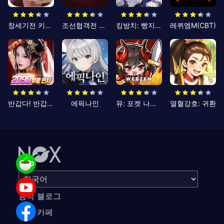
창세기전 키우기
조선협객전 클래식
킹방치: 빵지의 제왕
레퀴엠M(CBT)
반갑다! 반갑삼국지
에픽나인
뮤: 포켓 나이츠
열혈강호: 귀환
공식 블로그
공식 카페