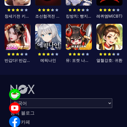
창세기전 키우기
조선협객전 클래식
킹방치: 빵지의 제왕
레퀴엠M(CBT)
반갑다! 반갑삼국지
에픽나인
뮤: 포켓 나이츠
열혈강호: 귀환
공식 블로그
공식 카페