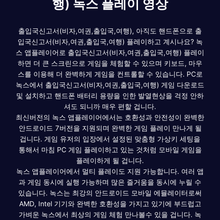
행) 녹스 플레이 영상
출입국신고서(비자,여권,출입국,여행), 아직도 핸드폰으로 출
입국신고서(비자,여권,출입국,여행) 플레이하고 계시나요? 녹
스 앱플레이어로 출입국신고서(비자,여권,출입국,여행) 플레이
하면 더 큰 스크린으로 게임을 체험할 수 있으며 키보드, 마우
스를 이용해 더 완벽하게 게임을 컨트롤할 수 있습니다. PC로
녹스에서 출입국신고서(비자,여권,출입국,여행) 게임 다운로드
및 설치하고 핸드폰 배터리 용량을 인한 발열현상을 걱정 안하
셔도 되니까 매우 편할 겁니다.
최신버전의 녹스 앱플레이어에서는 호환성과 안전성이 완벽한
안드로이드 7버전을 지원되며 완벽한 게임 플레이 만나게 될
겁니다. 게임 유저의 입장에서 설정된 맞춤형 가상키 세팅을
통해서 마침 PC 게임 플레이하고 있는 것처럼 모바일 게임을
플레이하게 될 겁니다.
녹스 앱플레이어에서 멀티 플레이도 지원 가능합니다. 여러 앱
과 게임 동시에 실행 가능하며 많은 즐거움을 동시에 누릴 수
있습니다. 녹스는 최강의 안드로이드 모바일 에뮬레이터로써
AMD, Intel 기기와 완벽한 호환성을 가지고 있기에 부드럽고
가벼운 녹스에서 최상의 게임 체험 만나볼수 있을 겁니다. 녹