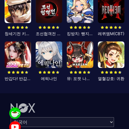
창세기전 키우기
조선협객전 클래식
킹방치: 빵지의 제왕
레퀴엠M(CBT)
반갑다! 반갑삼국지
에픽나인
뮤: 포켓 나이츠
열혈강호: 귀환