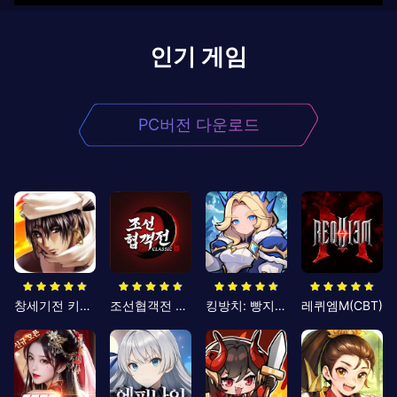
인기 게임
PC버전 다운로드
창세기전 키우기
조선협객전 클래식
킹방치: 빵지의 제왕
레퀴엠M(CBT)