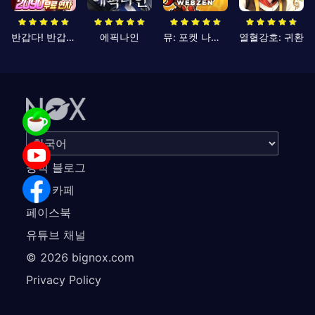
반갑다! 반갑삼국지
에픽나인
뮤: 포켓 나이츠
열혈강호: 귀환
공식 블로그
공식 카페
페이스북
유튜브 채널
©
2026
bignox.com
Privacy Policy